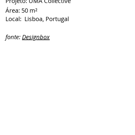
Projeto: 
U
MA Collective
Área: 50 m²
Local:  Lisboa, Portugal
fonte: 
Designbox