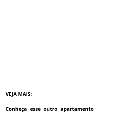
VEJA MAIS:
Conheça esse outro apartamento 
para compartilhar moradia, neste 
caso com espaço super reduzido.
Microapartamento para dois 