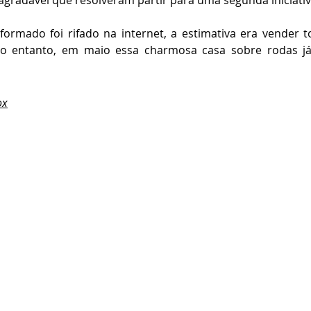
 agradável que resolveram partir para uma segunda iniciativ
ormado foi rifado na internet, a estimativa era vender to
o entanto, em maio essa charmosa casa sobre rodas já
ox