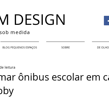
M DESIGN
s sob medida
BLOG PEQUENOS ESPAÇOS
SOBRE
DE OLHO
de leitura
mar ônibus escolar em c
bby