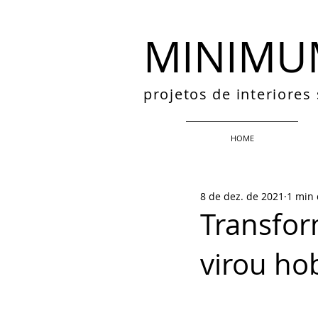
MINIMU
projetos de interiore
HOME
8 de dez. de 2021
1 min 
Transfor
virou ho