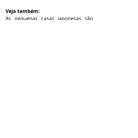
Veja também:
As pequenas casas japonesas são 
uma lição de aproveitamento de 
espaço e criatividade. Confira esse 
projeto do mesmo escritório Atelier 
Tekuto, além da funcionalidade, os 
arquitetos trabalharam a iluminação 
de forma criativa e inspiradora.
Mini casa hipnotizante