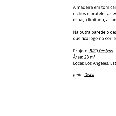
A madeira em tom car
nichos e prateleiras 
espaço limitado, a c
Na outra parede o de
que fica logo no corr
Projeto:
BRCJ Designs
Área: 28 m²
Local: Los Angeles, E
fonte: 
Dwell