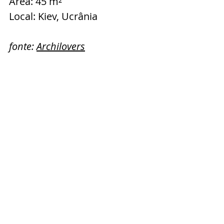
Área: 45 m²
Local: Kiev, Ucrânia
f
onte: 
Archilovers