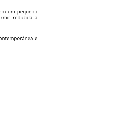
 em um pequeno 
mir reduzida a 
 contemporânea e 