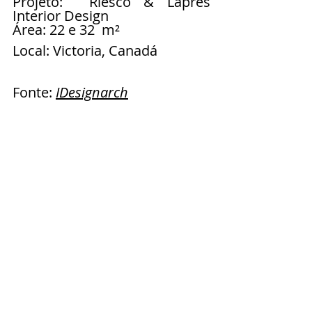
Projeto:  Riesco & Lapres 
Interior Design
Área: 22 e 32  m² 
Local: Victoria, Canadá
Fonte:
IDesignarch