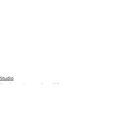
Studio
Apartamentos para investidores
Retrofit
Posts recentes
Ver tudo