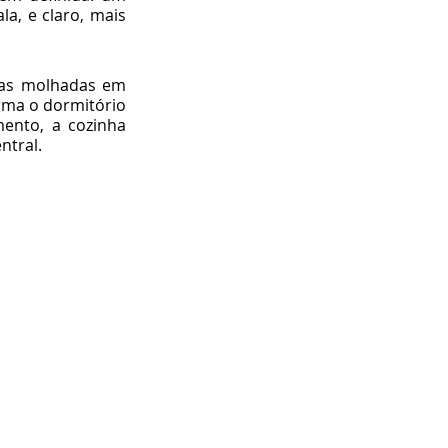
a, e claro, mais 
eas molhadas em 
rma o dormitório 
nto, a cozinha 
ntral.