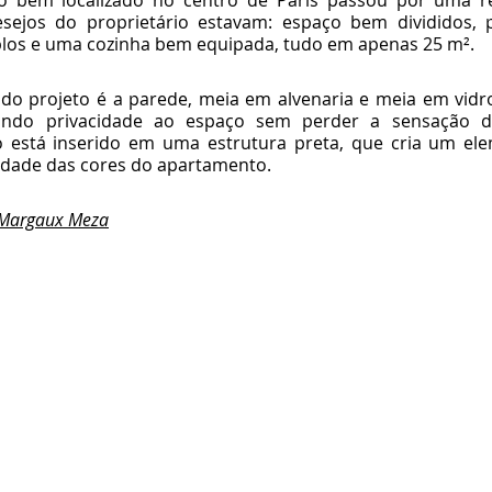
 bem localizado no centro de Paris passou por uma re
sejos do proprietário estavam: espaço bem divididos, p
los e uma cozinha bem equipada, tudo em apenas 25 m².
do projeto é a parede, meia em alvenaria e meia em vidro
ndo privacidade ao espaço sem perder a sensação de
 está inserido em uma estrutura preta, que cria um ele
idade das cores do apartamento. 
 Margaux Meza