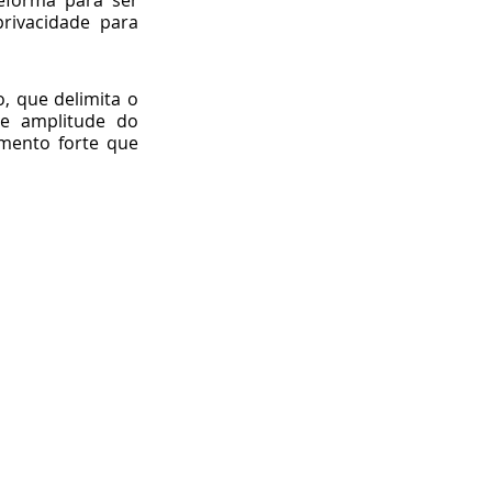
forma para ser 
rivacidade para 
, que delimita o 
 amplitude do 
mento forte que 