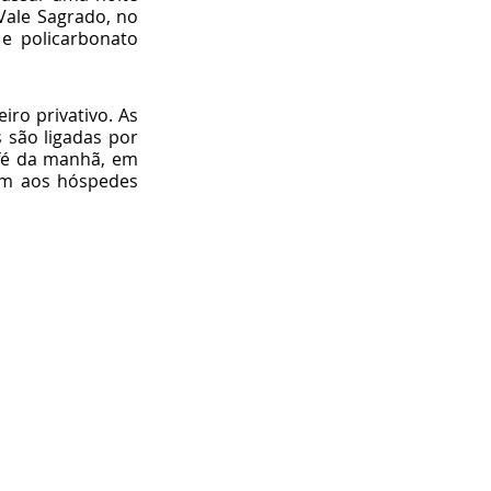
Vale Sagrado, no 
e policarbonato 
o privativo. As 
 são ligadas por 
afé da manhã, em 
em aos hóspedes 